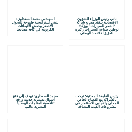
نائب رئيس الوزراء للشؤون
المهندس محمد السعداوي:
الاقتصادية يتفقد مصانع شركة
نتبنى استراتيجية طموحة للتحول
“النصر للسيارات” ويؤكد:
الأخضر وخفض الانبعاثات
توطين صناعة السيارات ركيزة
الكربونية في كافة مصانعنا
لتعزيز الاقتصاد الوطني
رئيس القابضة المعدنية: نرحب
محمد السعداوي: نهدف إلى فتح
بالشراكة مع القطاع الخاص
أسواق تصديرية جديدة ورفع
المحلي والأجنبي للاستثمار في
تنافسية المنتجات المعدنية
مشروعات القيمة المضافة
المصرية عالمياً