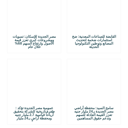
القابضة للصناعات المعدنية: ضخ
مصر الجديدة للإسكان: تسويات
استثمارات ضخمة لتحديث
ومشروعات كبرى تعزز قيمة
المصانع وتوطين التكنولوجيا
الأصول وارتفاع السهم 68%
الحديثة
خلال عام
سامح السيد: محفظة أراضي
عمومية مصر الجديدة تؤكد :
مصر الجديدة بـ24 مليار جنيه
طفرة تاريخية للشركة بتحقيق
تعزز القيمة العادلة للسهم
أرباحاً قياسية 2.7 مليار جنيه
وتدعم حقوق المساهمين
ومحفظة أراضٍ بـ24 مليار