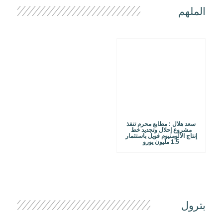
الملهم
سعد هلال : مطابع محرم تنفذ
مشروع إحلال وتجديد خط
إنتاج الألومنيوم فويل باستثمار
1.5 مليون يورو
بترول