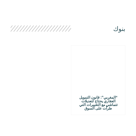
بنوك
“المغربي”: قانون التمويل
العقاري يحتاج لتعديلات
تتماشي مع التغييرات التي
طرأت على السوق