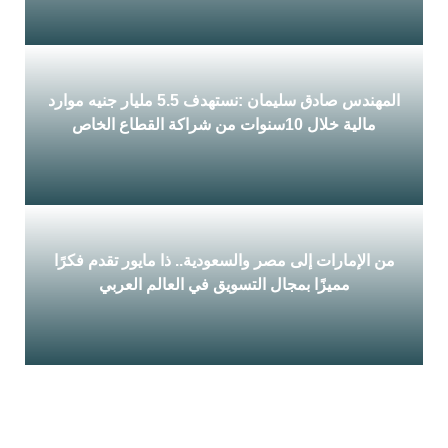
القابضة للصناعات...
المهندس صادق سليمان :نستهدف 5.5 مليار جنيه موارد
مالية خلال 10سنوات من شراكة القطاع الخاص
قال المهندس صادق سليمان العضو المنتدب والرئيس
التنفيذي للشركة المعادي...
من الإمارات إلى مصر والسعودية.. ذا مايور تقدم فكرًا
مميزًا بمجال التسويق في العالم العربي
استطاعت شركة "ذا مايور" أن تصبح علامة فارقة في
مجال...