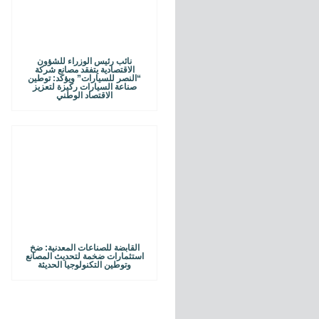
نائب رئيس الوزراء للشؤون
الاقتصادية يتفقد مصانع شركة
“النصر للسيارات” ويؤكد: توطين
صناعة السيارات ركيزة لتعزيز
الاقتصاد الوطني
القابضة للصناعات المعدنية: ضخ
استثمارات ضخمة لتحديث المصانع
وتوطين التكنولوجيا الحديثة