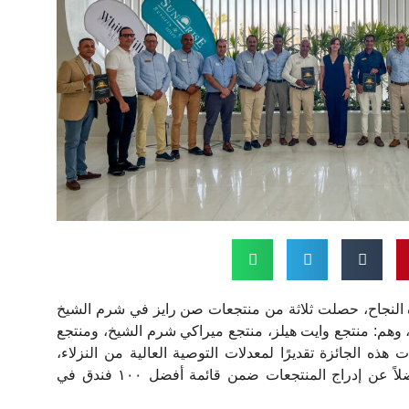
 النجاح، حصلت ثلاثة من منتجعات صن رايز في شرم الشيخ
TopHot المرموقة، وهم: منتجع وايت هيلز، منتجع ميراكي شرم الشيخ، ومنتجع
هذه الجائزة تقديرًا لمعدلات التوصية العالية من النزلاء،
والتميز في الضيافة الرقمية، فضلاً عن إدراج المنتجعات ضمن قائمة أفضل ١٠٠ فندق في