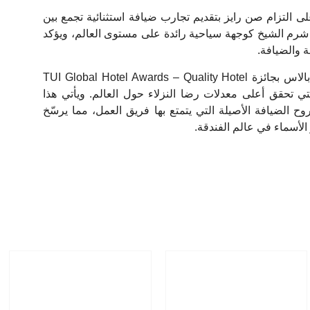
على التزام صن رايز بتقديم تجارب ضيافة استثنائية تجمع بين
نة شرم الشيخ كوجهة سياحية رائدة على مستوى العالم، ويؤكد
 والضيافة.
كما فاز منتجع صن رايز مملوك بالاس بجائزة TUI Global Hotel Awards – Quality Hotel
لتي تحقق أعلى معدلات رضا النزلاء حول العالم. ويأتي هذا
وح الضيافة الأصيلة التي يتمتع بها فريق العمل، مما يرسّخ
لأسماء في عالم الفندقة.