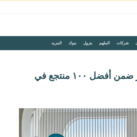
شركات
الملهم
بترول
بنوك
المزيد
منتجعات صن رايز ضمن أفضل ١٠٠ منتجع في