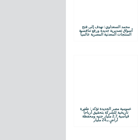
محمد السعداوي: نهدف إلى فتح
أسواق تصديرية جديدة ورفع تنافسية
المنتجات المعدنية المصرية عالمياً
عمومية مصر الجديدة تؤكد : طفرة
تاريخية للشركة بتحقيق أرباحاً
قياسية 2.7 مليار جنيه ومحفظة
أراضٍ بـ24 مليار