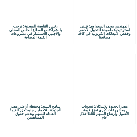
المهندس محمد السعداوي: نتبنى
رئيس القابضة المعدنية: نرحب
استراتيجية طموحة للتحول الأخضر
بالشراكة مع القطاع الخاص المحلي
وخفض الانبعاثات الكربونية في كافة
والأجنبي للاستثمار في مشروعات
مصانعنا
القيمة المضافة
مصر الجديدة للإسكان: تسويات
سامح السيد: محفظة أراضي مصر
ومشروعات كبرى تعزز قيمة
الجديدة بـ24 مليار جنيه تعزز القيمة
الأصول وارتفاع السهم 68% خلال
العادلة للسهم وتدعم حقوق
عام
المساهمين