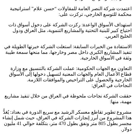
اعتمدت شركة النصر العامة للمقاولات “حسن علام” استراتيجية
محكمة للتوسع الخارجي، تركزت على:
استهداف الأسواق الواعدة: ركزت الشركة على دخول أسواق ذات
احتياج كبير للبنية التحتية والمشاريع التنموية، مثل العراق ودول
الخليج العربي.
الاستفادة من الخبرات السابقة: استغلت الشركة خبرتها الطويلة في
تنفيذ المشاريع الكبرى داخل مصر وخارجها، مما منحها سمعة طيبة
وثقة في الأسواق الخارجية.
التعاون مع الجهات الحكومية: عملت الشركة بالتنسيق مع وزارة
قطاع الأعمال العام والجهات المعنية لتسهيل دخولها إلى الأسواق
الخارجية والحصول على التراخيص والموافقات اللازمة.
النجاحات في العراق:
حققت الشركة نجاحات ملحوظة في العراق من خلال تنفيذ مشاريع
مهمة، منها:
مشروع تطوير تقاطع معسكر الرشيد مع سريع الدورة في بغداد: يُعَدُّ
هذا المشروع من أبرز إنجازات الشركة في العراق، حيث شمل إنشاء
مجسر بطول 805 متر ونفق بطول 470 متر، بتكلفة حوالي 41 مليون
دولار.