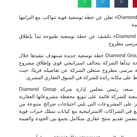
شركة «Diamond Group Developments» تعلن عن خطة توسعية قوية تتواكب مع التزامها
مة
شركة «Diamond Group Developments» تكشف عن خطة توسعية طموحة تبدأ بإطلاق
مرسى مطروح
أعلنت شركة Diamond Group Developments خطة توسعية جديدة تستهدف تنفيذها خلال
ة تبدأها الشركة بتحالف استراتيجي قوي وإطلاق مشروع
مرسى مطروح ستعلن الشركة عن تفاصيله قريبًا، حيث
 على مكانة رائدة للشركة في السوق العقاري المصري.
من جانبه قال مؤمن محمود سعد، رئيس مجلس إدارة شركة Diamond Group
لخطة التوسعية للشركة قائمة على تنويع محفظة مشروعاتها العقارية
ز على المشروعات التي تلبي احتياجات شرائح متنوعة من
ع في الشراكات الاستراتيجية مع كيانات تمتلك خبرات قوية
يضمن تقديم منتج عقاري متكامل يجمع بين الجودة والقيمة