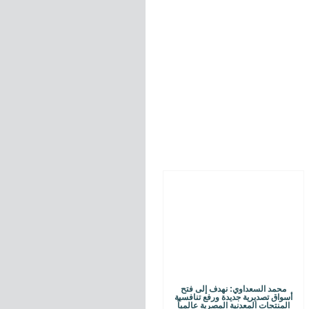
محمد السعداوي: نهدف إلى فتح
أسواق تصديرية جديدة ورفع تنافسية
المنتجات المعدنية المصرية عالمياً