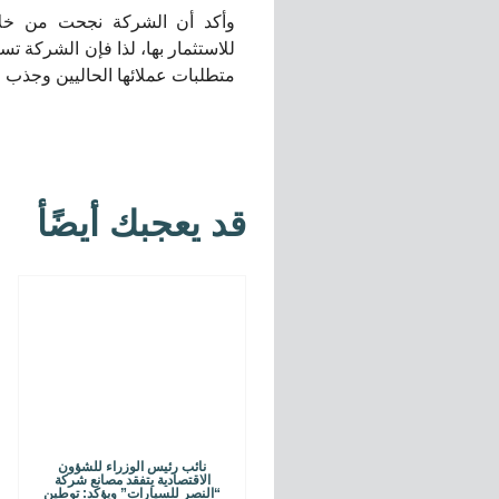
وأكد أن الشركة نجحت من خلال
للاستثمار بها، لذا فإن الشركة ت
متطلبات عملائها الحاليين وجذب ع
قد يعجبك أيضًأ
نائب رئيس الوزراء للشؤون
الاقتصادية يتفقد مصانع شركة
“النصر للسيارات” ويؤكد: توطين