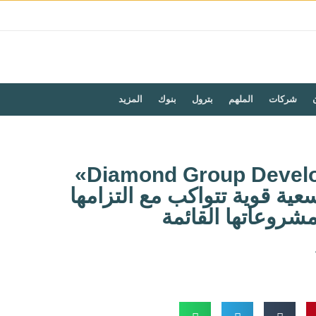
شركات
الملهم
بترول
بنوك
المزيد
شركة «Diamond Group Developments»
ية قوية تتواكب مع التزامها
شروعاتها القائمة