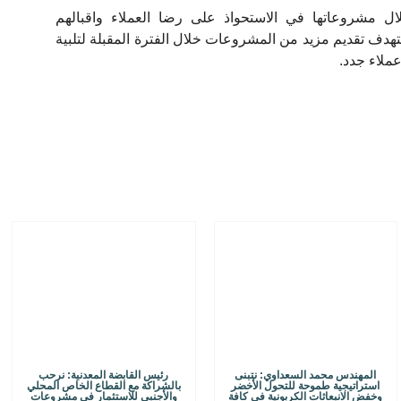
 مشروعاتها في الاستحواذ على رضا العملاء واقبالهم
ستهدف تقديم مزيد من المشروعات خلال الفترة المقبلة لتلبية
ملاء جدد.
المهندس محمد السعداوي: نتبنى
رئيس القابضة المعدنية: نرحب
استراتيجية طموحة للتحول الأخضر
بالشراكة مع القطاع الخاص المحلي
وخفض الانبعاثات الكربونية في كافة
والأجنبي للاستثمار في مشروعات