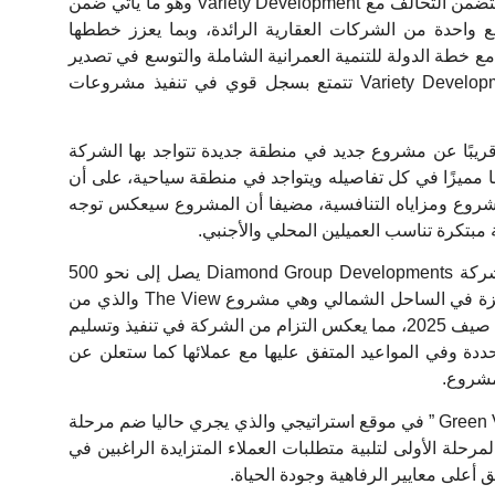
وأضاف أن هذه الخطة التوسعية تتضمن التحالف مع Variety Development وهو ما يأتي ضمن
 واحدة من الشركات العقارية الرائدة، وبما يعزز خططها
 خطة الدولة للتنمية العمرانية الشاملة والتوسع في تصدير
العقار، لافتا إلى أن شركة Variety Development تتمتع بسجل قوي في تنفيذ مشروعات
ريبًا عن مشروع جديد في منطقة جديدة تتواجد بها الشركة
مميزًا في كل تفاصيله ويتواجد في منطقة سياحية، على أن
لمشروع ومزاياه التنافسية، مضيفا أن المشروع سيعكس توجه
مبتكرة تناسب العميلين المحلي والأجنبي.
وأشار إلى أن حجم استثمارات شركة Diamond Group Developments يصل إلى نحو 500
مليون جنيه تضم مشروعات مميزة في الساحل الشمالي وهي مشروع The View والذي من
المخطط بدء تسليمه خلال موسم صيف 2025، مما يعكس التزام من الشركة في تنفيذ وتسليم
دة وفي المواعيد المتفق عليها مع عملائها كما ستعلن عن
مشروع.
كما تمتلك الشركة مشروع “Green View ” في موقع استراتيجي والذي يجري حاليا ضم مرحلة
حلة الأولى لتلبية متطلبات العملاء المتزايدة الراغبين في
أعلى معايير الرفاهية وجودة الحياة.