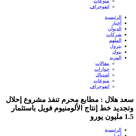
منوعات
انفوجراف
الرئيسية
أخبار
الديوان
شركات
الملهم
بترول
بنوك
المزيد
مقالات
حوارات
اشتباك
منوعات
انفوجراف
سعد هلال : مطابع محرم تنفذ مشروع إحلال
وتجديد خط إنتاج الألومنيوم فويل باستثمار
1.5 مليون يورو
الرئيسية
أخبار