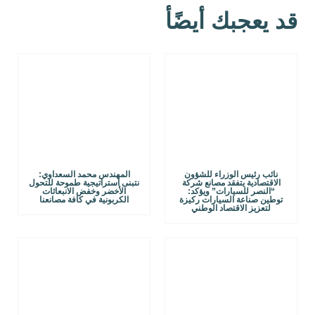
قد يعجبك أيضًأ
نائب رئيس الوزراء للشؤون
المهندس محمد السعداوي:
الاقتصادية يتفقد مصانع شركة
نتبنى استراتيجية طموحة للتحول
“النصر للسيارات” ويؤكد:
الأخضر وخفض الانبعاثات
توطين صناعة السيارات ركيزة
الكربونية في كافة مصانعنا
لتعزيز الاقتصاد الوطني