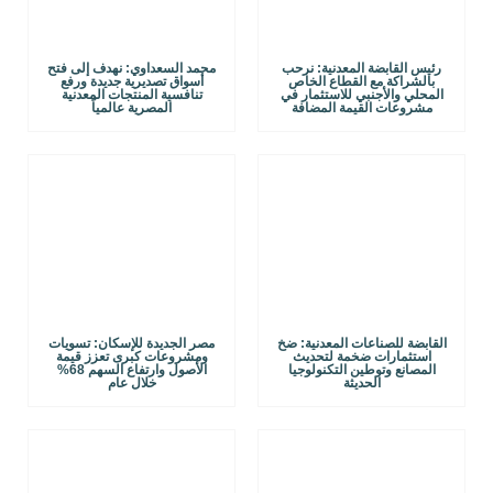
رئيس القابضة المعدنية: نرحب
محمد السعداوي: نهدف إلى فتح
بالشراكة مع القطاع الخاص
أسواق تصديرية جديدة ورفع
المحلي والأجنبي للاستثمار في
تنافسية المنتجات المعدنية
مشروعات القيمة المضافة
المصرية عالمياً
القابضة للصناعات المعدنية: ضخ
مصر الجديدة للإسكان: تسويات
استثمارات ضخمة لتحديث
ومشروعات كبرى تعزز قيمة
المصانع وتوطين التكنولوجيا
الأصول وارتفاع السهم 68%
الحديثة
خلال عام